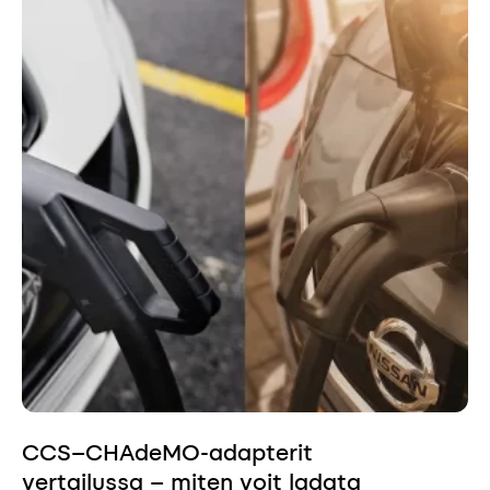
CCS–CHAdeMO-adapterit
vertailussa – miten voit ladata