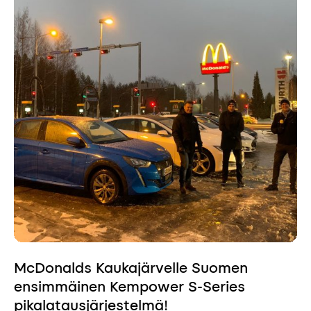
McDonalds Kaukajärvelle Suomen
ensimmäinen Kempower S-Series
pikalatausjärjestelmä!