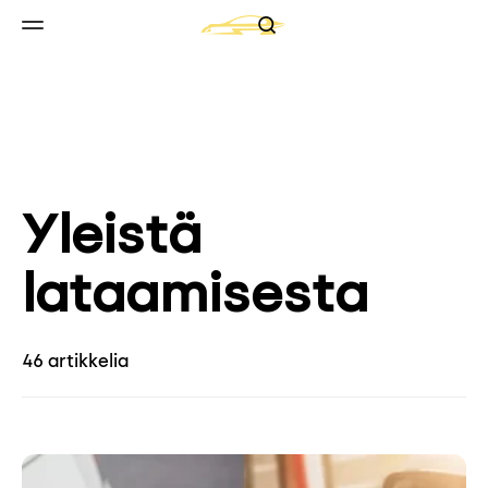
Search
Skip to content
Valikko
Yleistä
lataamisesta
46 artikkelia