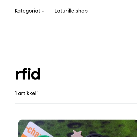
Skip to content
Kategoriat
Laturille.shop
rfid
1 artikkeli