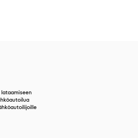
en lataamiseen
ähköautoilua
hköautoilijoille