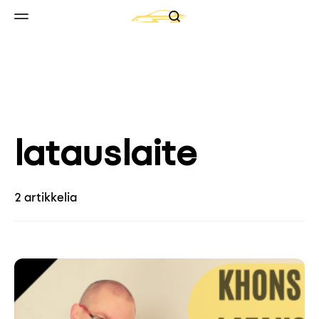
Search
Skip to content
Valikko
latauslaite
2 artikkelia