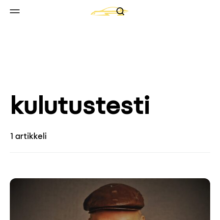
Search
Skip to content
Valikko
kulutustesti
1 artikkeli