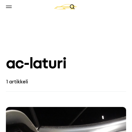
Search
Skip to content
Valikko
ac-laturi
1 artikkeli