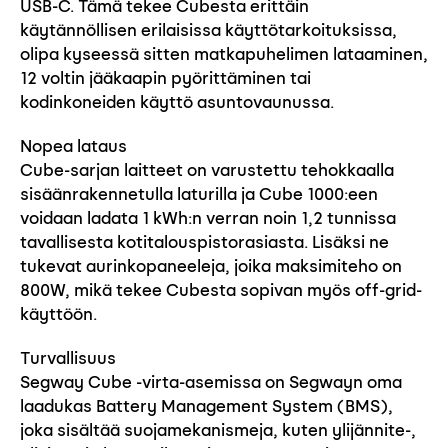
USB-C. Tämä tekee Cubesta erittäin
käytännöllisen erilaisissa käyttötarkoituksissa,
olipa kyseessä sitten matkapuhelimen lataaminen,
12 voltin jääkaapin pyörittäminen tai
kodinkoneiden käyttö​ asuntovaunussa.
Nopea lataus
Cube-sarjan laitteet on varustettu tehokkaalla
sisäänrakennetulla laturilla ja Cube 1000:een
voidaan ladata 1 kWh:n verran noin 1,2 tunnissa
tavallisesta kotitalouspistorasiasta. Lisäksi ne
tukevat aurinkopaneeleja, joika maksimiteho on
800W, mikä tekee Cubesta sopivan myös off-grid-
käyttöön​.
Turvallisuus
Segway Cube -virta-asemissa on Segwayn oma
laadukas Battery Management System (BMS),
joka sisältää suojamekanismeja, kuten ylijännite-,