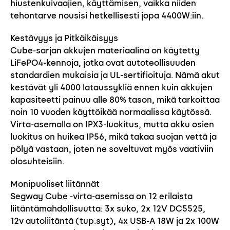
hiustenkuivaajien, käyttämisen, vaikka niiden
tehontarve nousisi hetkellisesti jopa 4400W:iin​.
Kestävyys ja Pitkäikäisyys
Cube-sarjan akkujen materiaalina on käytetty
LiFePO4-kennoja, jotka ovat autoteollisuuden
standardien mukaisia ja UL-sertifioituja. Nämä akut
kestävät yli 4000 lataussykliä ennen kuin akkujen
kapasiteetti painuu alle 80% tason, mikä tarkoittaa
noin 10 vuoden käyttöikää normaalissa käytössä.
Virta-asemalla on IPX3-luokitus, mutta akku osien
luokitus on huikea IP56, mikä takaa suojan vettä ja
pölyä vastaan, joten ne soveltuvat myös vaativiin
olosuhteisiin​.
Monipuoliset liitännät
Segway Cube -virta-asemissa on 12 erilaista
liitäntämahdollisuutta: 3x suko, 2x 12V DC5525,
12v autoliitäntä (tup.syt), 4x USB-A 18W ja 2x 100W