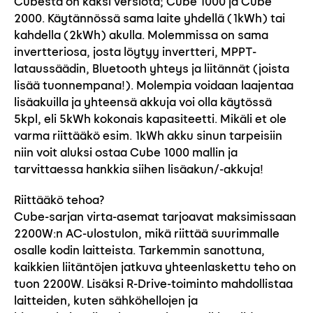
Cubesta on kaksi versiota; Cube 1000 ja Cube
2000. Käytännössä sama laite yhdellä (1kWh) tai
kahdella (2kWh) akulla. Molemmissa on sama
invertteriosa, josta löytyy invertteri, MPPT-
lataussäädin, Bluetooth yhteys ja liitännät (joista
lisää tuonnempana!). Molempia voidaan laajentaa
lisäakuilla ja yhteensä akkuja voi olla käytössä
5kpl, eli 5kWh kokonais kapasiteetti. Mikäli et ole
varma riittääkö esim. 1kWh akku sinun tarpeisiin
niin voit aluksi ostaa Cube 1000 mallin ja
tarvittaessa hankkia siihen lisäakun/-akkuja!
Riittääkö tehoa?
Cube-sarjan virta-asemat tarjoavat maksimissaan
2200W:n AC-ulostulon, mikä riittää suurimmalle
osalle kodin laitteista. Tarkemmin sanottuna,
kaikkien liitäntöjen jatkuva yhteenlaskettu teho on
tuon 2200W. Lisäksi R-Drive-toiminto mahdollistaa
laitteiden, kuten sähköhellojen ja