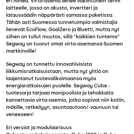
eri nimeä. Virta-asema lienee vakiintunein termi
laitteelle, jossa on akusto, invertteri ja
lataussäädin näppärästi samassa paketissa.
Tähän asti Suomessa tunnetuimpia valmistajia
lienevät EcoFlow, GoalZero ja Bluetti, mutta nyt
siihen on tullut muutos, sillä ”kaikkien tuntema”
Segway on tuonut omat virta-asemansa Suomen
markkinoille!
Segway on tunnettu innovatiivisista
liikkumisratkaisuistaan, mutta nyt yhtiö on
laajentanut tuotevalikoimaansa myös
energiaratkaisujen puolelle. Segway Cube -
tuotesarja tarjoaa monipuolisia ja tehokkaita
kannettavia virta-asemia, jotka sopivat niin kotiin,
mökille, retkeilyyn, asuntoautoon/-vaunuun tai
veneeseen!
Eri versiot ja modulaarisuus