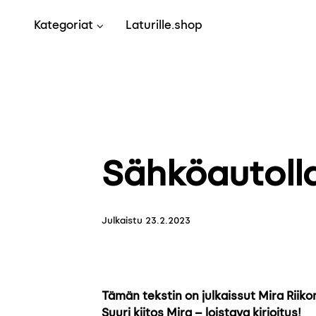
Skip to content
Kategoriat
Laturille.shop
Sähköautolla
Julkaistu
23.2.2023
Tämän tekstin on julkaissut Mira Riik
Suuri kiitos Mira – loistava kirjoitus!