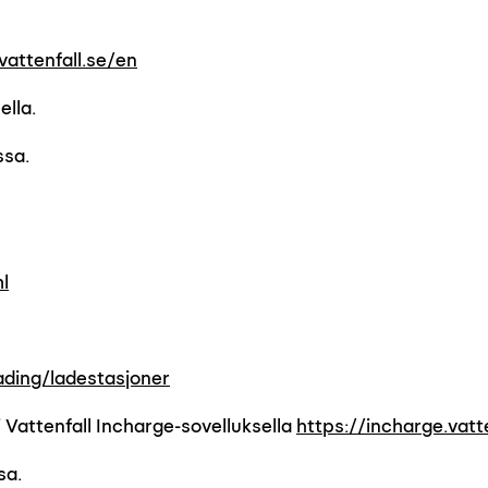
vattenfall.se/en
ella.
ssa.
l
lading/ladestasjoner
 Vattenfall Incharge-sovelluksella
https://incharge.vatt
sa.