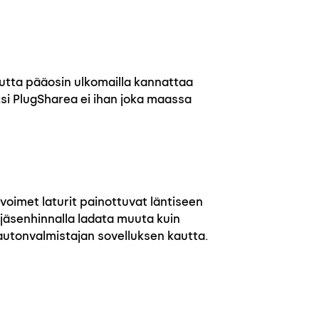
mutta pääosin ulkomailla kannattaa
si PlugSharea ei ihan joka maassa
voimet laturit painottuvat läntiseen
 jäsenhinnalla ladata muuta kuin
autonvalmistajan sovelluksen kautta.