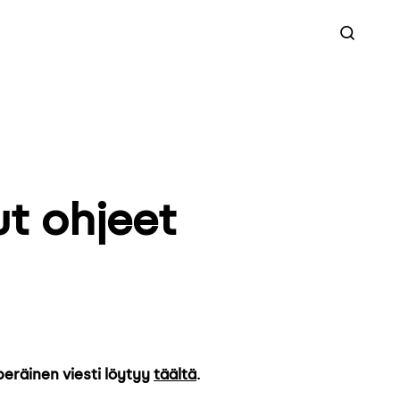
Searc
ut ohjeet
eräinen viesti löytyy
täältä
.