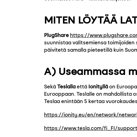
MITEN LÖYTÄÄ LAT
PlugShare
https://www.plugshare.co
suunnistaa valitsemiensa toimijoiden 
päivitetä samalla pieteetillä kuin Suo
A) Useammassa maa
Sekä
Teslalla
että
Ionityllä
on Euroopas
Eurooppaan. Teslalle on mahdollista o
Teslaa enintään 5 kertaa vuorokaudes
https://ionity.eu/en/network/networ
https://www.tesla.com/fi_FI/suppor