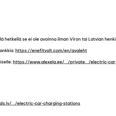
lä hetkellä se ei ole avoinna ilman Viron tai Latvian henk
hankkia:
https://enefitvolt.com/en/avaleht
iselle:
https://www.alexela.ee/…/private…/electric-car
ls.lv/…/electric-car-charging-stations