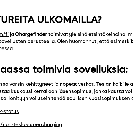
UREITA ULKOMAILLA?
m/fi
ja
Chargefinder
toimivat yleisinä etsintäkeinoina, 
sovellusten perusteella. Olen huomannut, että esimerkik
messa.
ssa toimivia sovelluksia:
sa varsin kehittyneet ja nopeat verkot, Teslan kaikille a
staa kuukausi kerrallaan jäsensopimus, jonka kautta voi
sa. Ionityyn voi usein tehdä edullisen vuosisopimuksen 
k-status
t/non-tesla-supercharging