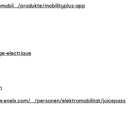
mobil…/produkte/mobilityplus-app
ge-electrique
n
.enelx.com/…/personen/elektromobilitat/juicepass