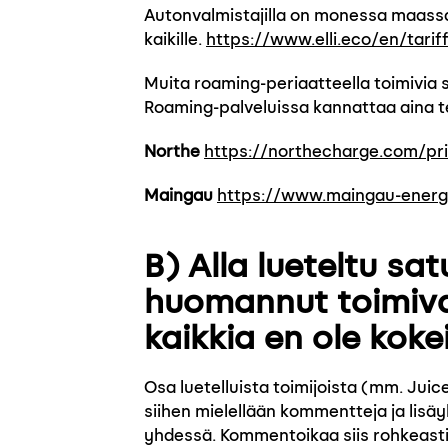
Autonvalmistajilla on monessa maassa t
kaikille.
https://www.elli.eco/en/tarif
Muita roaming-periaatteella toimivia 
Roaming-palveluissa kannattaa aina te
Northe
https://northecharge.com/pr
Maingau
https://www.maingau-energi
B) Alla lueteltu sa
huomannut toimiva
kaikkia en ole kokei
Osa luetelluista toimijoista (mm. Juic
siihen mielellään kommentteja ja lisä
yhdessä. Kommentoikaa siis rohkeasti,