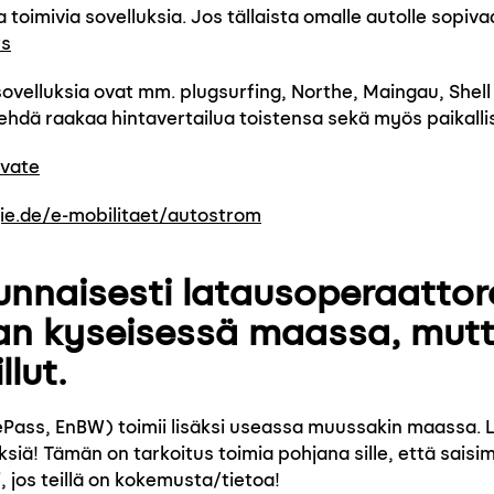
oimivia sovelluksia. Jos tällaista omalle autolle sopivaa
fs
sovelluksia ovat mm. plugsurfing, Northe, Maingau, Shel
hdä raakaa hintavertailua toistensa sekä myös paikalli
ivate
e.de/e-mobilitaet/autostrom
tunnaisesti latausoperaattore
n kyseisessä maassa, mutta
llut.
ePass, EnBW) toimii lisäksi useassa muussakin maassa. Lue
yksiä! Tämän on tarkoitus toimia pohjana sille, että sai
 jos teillä on kokemusta/tietoa!