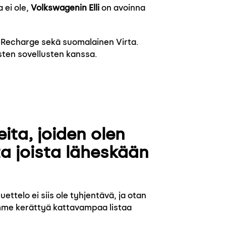
 ei ole,
Volkswagenin Elli
on avoinna
l Recharge sekä suomalainen Virta.
sten sovellusten kanssa.
ita, joiden olen
 joista läheskään
ttelo ei siis ole tyhjentävä, ja otan
simme kerättyä kattavampaa listaa