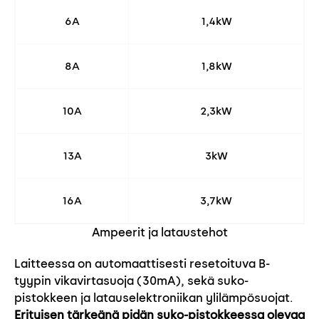
6A
1,4kW
8A
1,8kW
10A
2,3kW
13A
3kW
16A
3,7kW
Ampeerit ja lataustehot
Laitteessa on automaattisesti resetoituva B-
tyypin vikavirtasuoja (30mA), sekä suko-
pistokkeen ja latauselektroniikan ylilämpösuojat.
Erityisen tärkeänä pidän suko-pistokkeessa olevaa