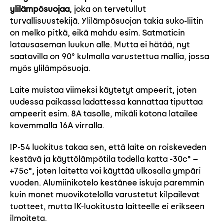
ylilämpösuojaa
, joka on tervetullut
turvallisuustekijä. Ylilämpösuojan takia suko-liitin
on melko pitkä, eikä mahdu esim. Satmaticin
latausaseman luukun alle. Mutta ei hätää, nyt
saatavilla on 90° kulmalla varustettua mallia, jossa
myös ylilämpösuoja.
Laite muistaa viimeksi käytetyt ampeerit, joten
uudessa paikassa ladattessa kannattaa tiputtaa
ampeerit esim. 8A tasolle, mikäli kotona latailee
kovemmalla 16A virralla.
IP-54 luokitus takaa sen, että laite on roiskeveden
kestävä ja käyttölämpötila todella katta -30c° –
+75c°, joten laitetta voi käyttää ulkosalla ympäri
vuoden. Alumiinikotelo kestänee iskuja paremmin
kuin monet muovikotelolla varustetut kilpailevat
tuotteet, mutta IK-luokitusta laitteelle ei erikseen
ilmoiteta.