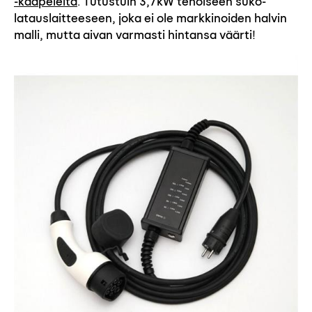
-kaapeleita
. Tutustuin 3,7kW tehoiseen suko-
latauslaitteeseen, joka ei ole markkinoiden halvin
malli, mutta aivan varmasti hintansa väärti!